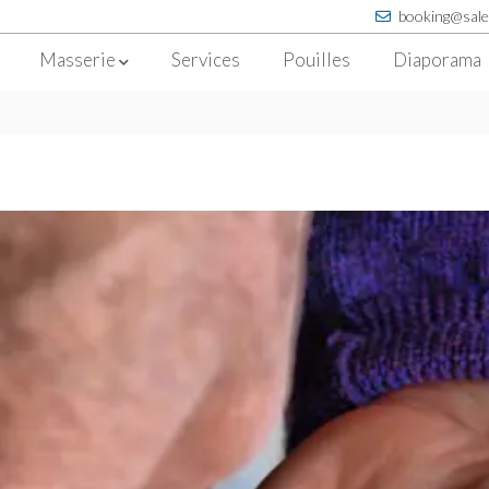
booking@sale
Masserie
Services
Pouilles
Diaporama