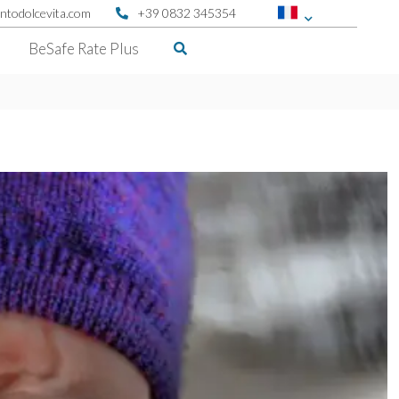
ntodolcevita.com
+39 0832 345354
BeSafe Rate Plus