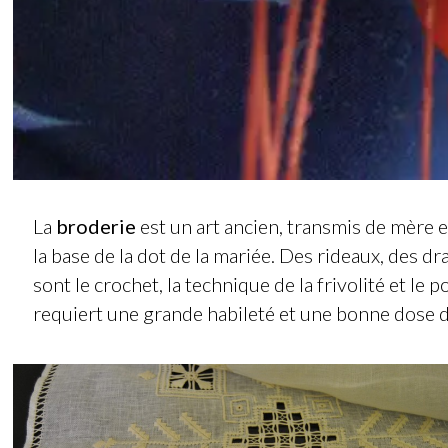
La
broderie
est un art ancien, transmis de mère en
la base de la dot de la mariée. Des rideaux, des dr
sont le crochet, la technique de la frivolité et le
requiert une grande habileté et une bonne dose d