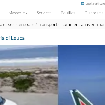
booking@sale
Masserie
Services
Pouilles
Diaporama
a et ses alentours
/ Transports, comment arriver à San
ia di Leuca