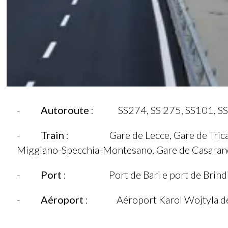
-
Autoroute
: SS274, SS 275, SS101, SS
-
Train
: Gare de Lecce, Gare de Tricase, 
Miggiano-Specchia-Montesano, Gare de Casarano
-
Port
: Port de Bari e port de Brindis
-
Aéroport
: Aéroport Karol Wojtyla de Ba