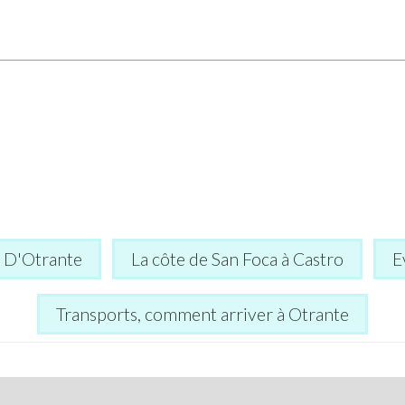
s D'Otrante
La côte de San Foca à Castro
E
Transports, comment arriver à Otrante