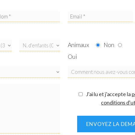
et ses plages): 20 km
agna Grecia): 64 km
Animaux
Non
Oui
J'ai lu et j'accepte la
p
conditions d'ut
ENVOYEZ LA DEMA