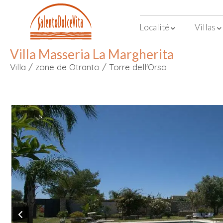
Localité
Villas
Villa Masseria La Margherita
Villa
/
zone de Otranto
/
Torre dell'Orso