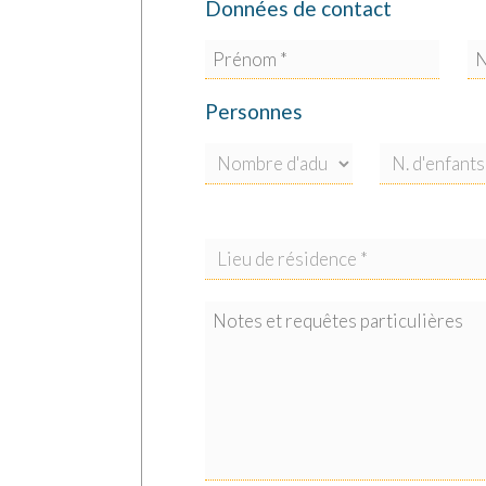
Otrante (renommé pour sa Cathédrale 
Données de contact
Gallipoli (dernier avant-poste de la M
Lecce (la capitale du Baroque): 25 km
Acaya Golf Club (18 trous): 18 km
Personnes
Brindisi (aéroport): 74 km
Bari (aéroport): 195 km