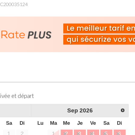
43C200035124
r monte du salon à l’étage où se trouvent
2 autres c
neux dessert une
salle de bain commune avec douche e
e à vue sert de
buanderie
avec lave-linge.
e avec beaucoup de goût, dans un style minimaliste s’
 d’objets anciens et originaux.
us les dallages. L’ensemble est élégant et confortable.
lle balnéaire, célèbre pour sa charmante vieille ville à
de la plus grande et la plus mystérieuse du monde re
région, il mai être des vestiges de la civilisation pré
es exemples du Paléolithique "Dolmen" et "Menhir", do
ivée et départ
r les hauts murs d'Otrante, où vous pouvez trouver des
Sep
2026
a Masseria, il y a les plages de sable fine de Alimini à
l est possible explorer les baies de la côte en bateau
Sa
Di
Lu
Ma
Me
Je
Ve
Sa
Di
ants de la région. La campagne aux alentours de la M
1
2
1
2
3
4
5
6