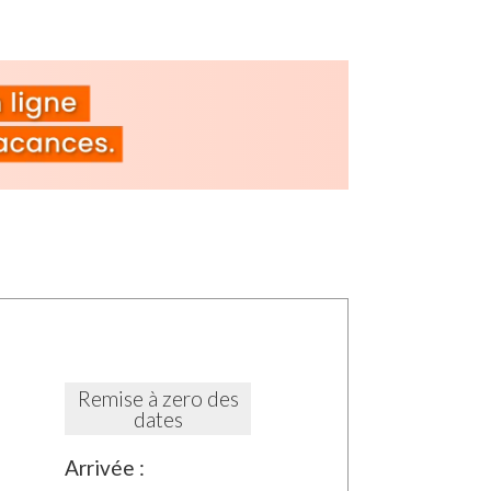
hambres doubles
, dont une avec
t baignoire
.
inspirant de l’ethnique
 la Casbah, pour sa
Cathédrale
romane
présentant l'Arbre de la Vie et du
chrétienne, d'une grande valeur
nt les origines sont encore inconnues.
 boutiques d'artisanat et restaurants
Remise à zero des
 l’eau turquoise et caractérisées par la
dates
, comme aussi profiter de visites
asseria présent le paysage typique du
Arrivée :