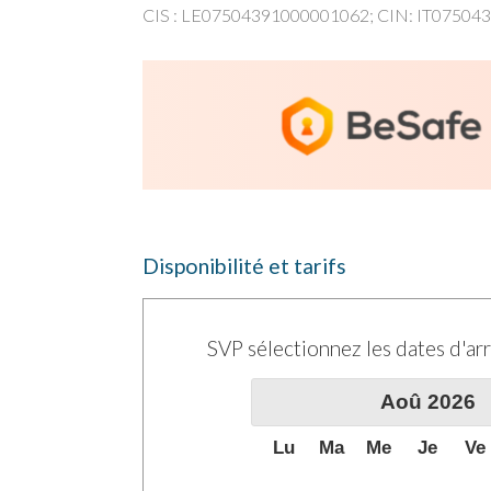
CIS : LE07504391000001062; CIN: IT0750
Premier étage :
un magnifique escalie
cheminée. Un petit couloir très lumi
A
l’extérieur
, un espace tout en pierr
La propriété a été restaurée et meublé
méditerranéen, grâce à la récupération
La pierre de Lecce est utilisée pour to
Otranto
est située à 20 kilomètres. Vi
Disponibilité et tarifs
du XIe siècle, avec un
sol en mosaïque 
zodiaque.
L'ensemble du paysage de la 
artistique et historique, mais aussi d
SVP sélectionnez les dates d'arr
De la baie il y a une vue splendide su
Aoû
2026
de fruits de mer. À seulement 13 km de l
présence de dunes hautes même 12 mt. I
Lu
Ma
Me
Je
Ve
guidées aux monuments les plus import