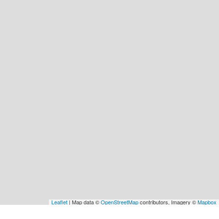
Leaflet
| Map data ©
OpenStreetMap
contributors, Imagery ©
Mapbox