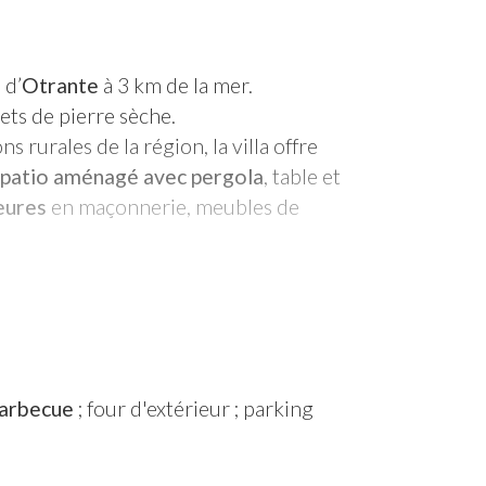
 d’
Otrante
à 3 km de la mer.
ets de pierre sèche.
s rurales de la région, la villa offre
patio aménagé avec pergola
, table et
eures
en maçonnerie, meubles de
de cuisson, four,
lave-vaisselle
et
in privées
(dont une avec baignoire),
1
ouche
où l’on accède par un
arbecue
; four d'extérieur ; parking
rre sèche et équipé de meubles de
a terrasse qui dessert
une quatrième