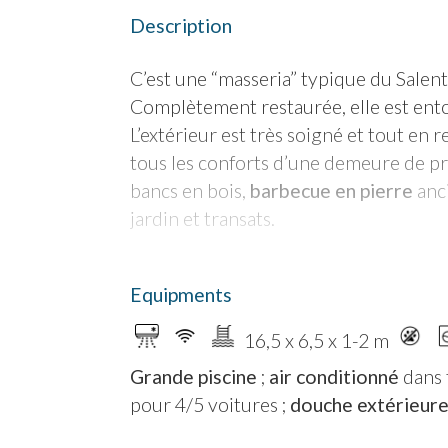
Description
C’est une “masseria” typique du Salen
Complètement restaurée, elle est ento
L’extérieur est très soigné et tout en r
tous les conforts d’une demeure de p
bancs en bois,
barbecue en pierre
anc
jardin et transats.
La Masseria se développe sur deux ét
Equipments
Rez-de-chaussée :
séjour/salle à ma
équipée de nombreux ustensiles de cu
16,5 x 6,5 x 1-2 m
autre chambre double
avec canapé-lit
Grande piscine
;
air conditionné
dans 
dégagement. La cuisine donne accès à 
pour 4/5 voitures ;
douche extérieur
jardin, d’une grande table en bois, de
chambre double avec salle de bain/d