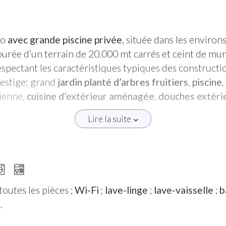
to
avec grande piscine privée
, située dans les environs
urée d’un terrain de 20.000 mt carrés et ceint de mur
espectant les caractéristiques typiques des construction
restige: grand
jardin planté d’arbres fruitiers
,
piscine
,
ienne,
cuisine d’extérieur aménagée
,
douches extéri
Lire la suite
ages agencés comme suit:
nger
avec cheminée,
salon
,
cuisine habitable
avec plan 
isine,
2 suites doubles
avec cheminée et
salles de ba
 double ajouté, disposant d’
une salle de bain avec d
toutes les pièces ;
Wi-Fi
;
lave-linge
;
lave-vaisselle
;
b
un petit jardin très soigné, entouré de murets en pie
e
.
 bancs et d’un barbecue. Une rampe d’escalier mène à l
ouche privée
(suite).