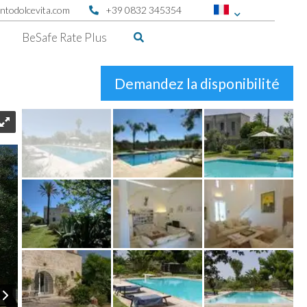
ntodolcevita.com
+39 0832 345354
BeSafe Rate Plus
Demandez la disponibilité