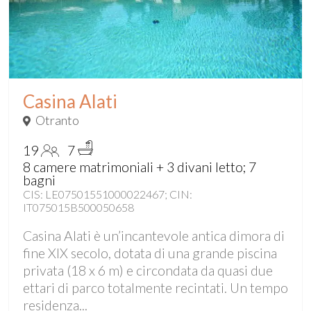
Casina Alati
Otranto
19
7
8 camere matrimoniali + 3 divani letto; 7
bagni
CIS: LE07501551000022467; CIN:
IT075015B500050658
Casina Alati è un’incantevole antica dimora di
fine XIX secolo, dotata di una grande piscina
privata (18 x 6 m) e circondata da quasi due
ettari di parco totalmente recintati. Un tempo
residenza...