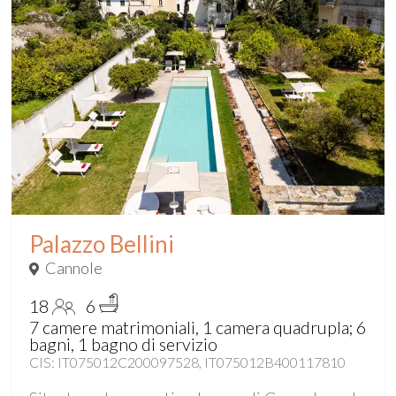
Palazzo Bellini
Cannole
18
6
7 camere matrimoniali, 1 camera quadrupla; 6
bagni, 1 bagno di servizio
CIS: IT075012C200097528, IT075012B400117810