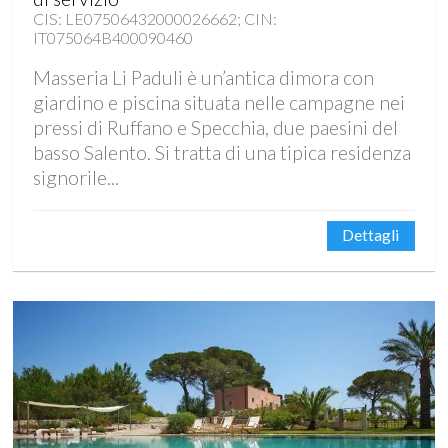
CIS: LE07506432000026662; CIN:
IT075064B400090460
Masseria Li Paduli è un’antica dimora con
giardino e piscina situata nelle campagne nei
pressi di Ruffano e Specchia, due paesini del
basso Salento. Si tratta di una tipica residenza
signorile...
Dettagli