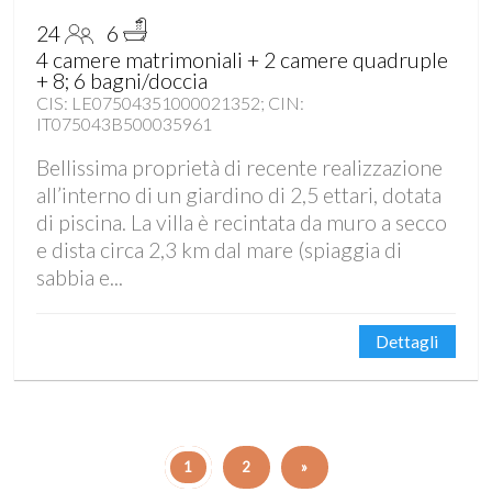
24
6
4 camere matrimoniali + 2 camere quadruple
+ 8; 6 bagni/doccia
CIS: LE07504351000021352; CIN:
IT075043B500035961
Bellissima proprietà di recente realizzazione
all’interno di un giardino di 2,5 ettari, dotata
di piscina. La villa è recintata da muro a secco
e dista circa 2,3 km dal mare (spiaggia di
sabbia e...
Dettagli
1
2
»