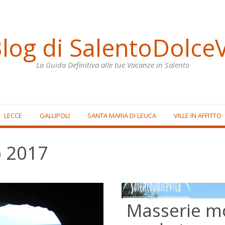
Blog di SalentoDolceV
La Guida Definitiva alle tue Vacanze in Salento
LECCE
GALLIPOLI
SANTA MARIA DI LEUCA
VILLE IN AFFITTO
o 2017
Masserie mo