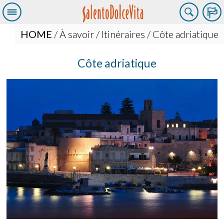
HOME
/
À savoir
/
Itinéraires
/ Côte adriatique
Côte adriatique