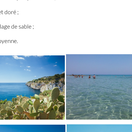
 doré ;
age de sable ;
yenne.