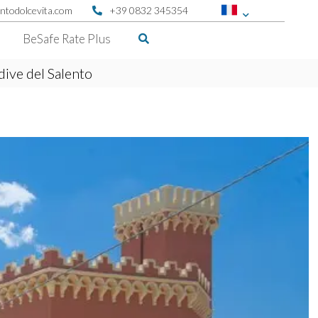
ntodolcevita.com
+39 0832 345354
BeSafe Rate Plus
dive del Salento