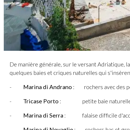
De manière générale, sur le versant Adriatique, l
quelques baies et criques naturelles qui s'insère
-
Marina di Andrano
: rochers avec des peti
-
Tricase Porto
: petite baie naturelle a
-
Marina di Serra
: falaise difficile d'accè
-
Marina di Novaglie
: rochers bas et grott