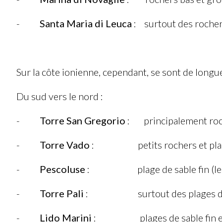
-
Santa Maria di Leuca
: surtout des rocher
Sur la côte ionienne, cependant, se sont de longu
Du sud vers le nord :
-
Torre San Gregorio
: principalement roche
-
Torre Vado
: petits rochers et plages
-
Pescoluse
: plage de sable fin (les Ma
-
Torre Pali
: surtout des plages de sabl
-
Lido Marini
: plages de sable fin et e