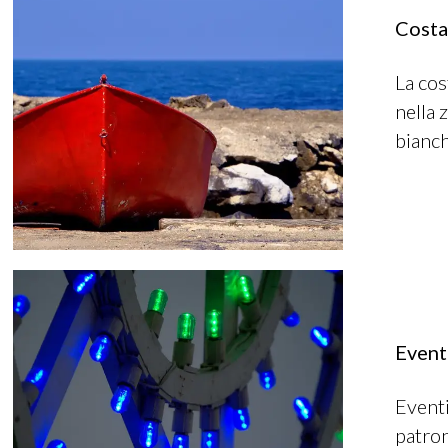
Costa
La cos
nella 
bianch
Eventi
Eventi
patron