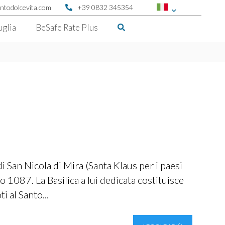
ntodolcevita.com
+39 0832 345354
uglia
BeSafe Rate Plus
i San Nicola di Mira (Santa Klaus per i paesi
o 1087. La Basilica a lui dedicata costituisce
i al Santo...