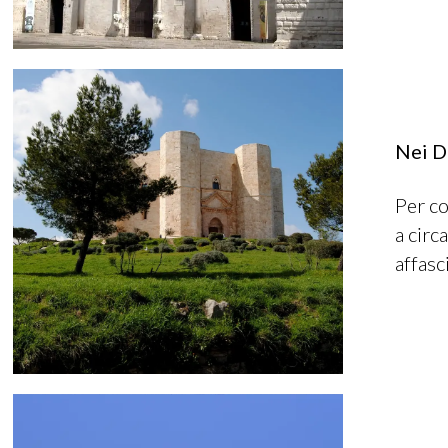
Nei Di
Per co
a circ
affasc