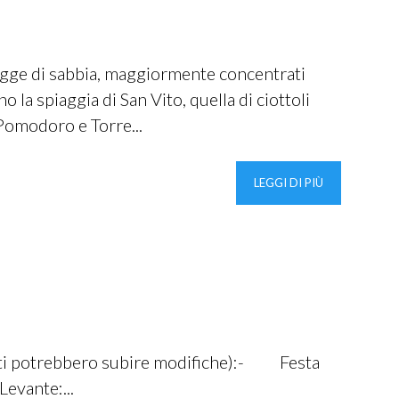
iagge di sabbia, maggiormente concentrati
o la spiaggia di San Vito, quella di ciottoli
 Pomodoro e Torre...
LEGGI DI PIÙ
eventi potrebbero subire modifiche):- Festa
evante:...