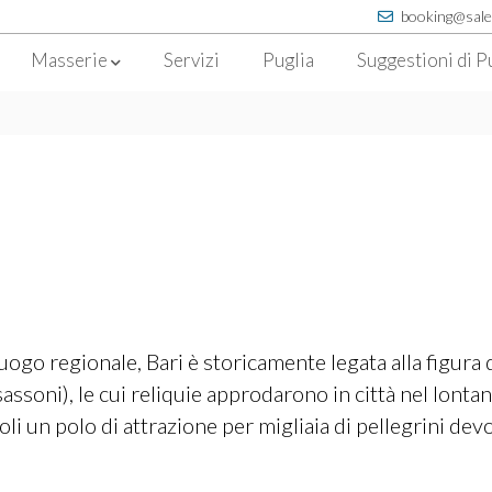
booking@sale
Masserie
Servizi
Puglia
Suggestioni di P
ogo regionale, Bari è storicamente legata alla figura d
assoni), le cui reliquie approdarono in città nel lontan
oli un polo di attrazione per migliaia di pellegrini devot