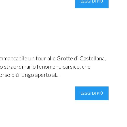
LEGGI DI PIÙ
mmancabile un tour alle Grotte di Castellana,
uno straordinario fenomeno carsico, che
orso più lungo aperto al...
LEGGI DI PIÙ