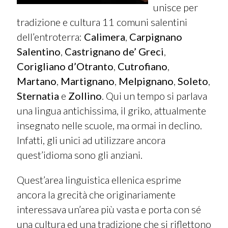
unisce per
tradizione e cultura 11 comuni salentini
dell’entroterra:
Calimera
,
Carpignano
Salentino
,
Castrignano de’ Greci
,
Corigliano d’Otranto
,
Cutrofiano
,
Martano
,
Martignano
,
Melpignano
,
Soleto
,
Sternatia
e
Zollino
. Qui un tempo si parlava
una lingua antichissima, il griko, attualmente
insegnato nelle scuole, ma ormai in declino.
Infatti, gli unici ad utilizzare ancora
quest’idioma sono gli anziani.
Quest’area linguistica ellenica esprime
ancora la grecità che originariamente
interessava un’area più vasta e porta con sé
una cultura ed una tradizione che si riflettono