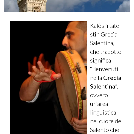
Kalòs ìrtate
stin Grecìa
Salentina
,
che tradotto
significa
“Benvenuti
nella
Grecìa
Salentina
”,
ovvero
un’area
linguistica
nel cuore del
Salento che