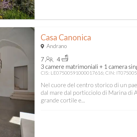
Casa Canonica
Andrano
7
4
3 camere matrimoniali + 1 camera sin
CIS: LE07500591000017616; CIN: IT0750
Nel cuore del centro storico di un pa
dal mare dal porticciolo di Marina di 
grande cortile e...