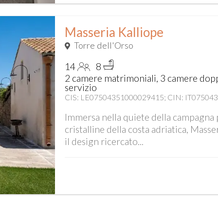
Masseria Kalliope
Torre dell'Orso
14
8
2 camere matrimoniali, 3 camere doppi
servizio
CIS: LE07504351000029415; CIN: IT0750
Immersa nella quiete della campagna pu
cristalline della costa adriatica, Mass
il design ricercato...