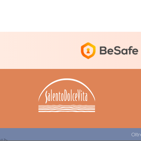
Oltr
//
?>