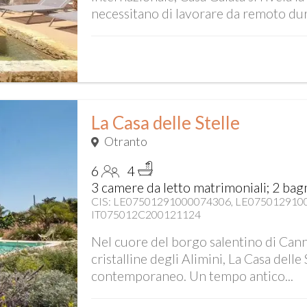
necessitano di lavorare da remoto dur
La Casa delle Stelle
Otranto
6
4
3 camere da letto matrimoniali; 2 bagn
CIS: LE07501291000074306, LE0750129100
IT075012C200121124
Nel cuore del borgo salentino di Cann
cristalline degli Alimini, La Casa delle 
contemporaneo. Un tempo antico...