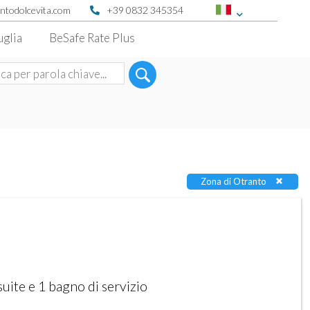
ntodolcevita.com
+39 0832 345354
uglia
BeSafe Rate Plus
Zona di Otranto
uite e 1 bagno di servizio