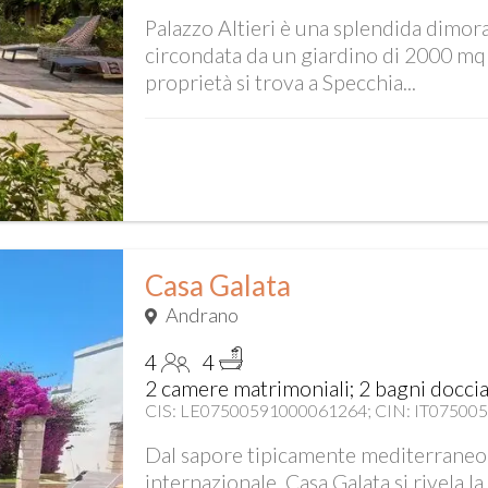
Palazzo Altieri è una splendida dimora
circondata da un giardino di 2000 mq 
proprietà si trova a Specchia...
Casa Galata
Andrano
4
4
2 camere matrimoniali; 2 bagni doccia;
CIS: LE07500591000061264; CIN: IT0750
Dal sapore tipicamente mediterraneo 
internazionale, Casa Galata si rivela la