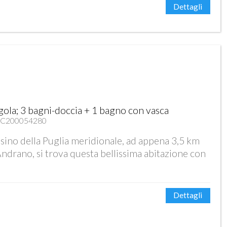
Dettagli
gola; 3 bagni-doccia + 1 bagno con vasca
05C200054280
esino della Puglia meridionale, ad appena 3,5 km
Andrano, si trova questa bellissima abitazione con
Dettagli