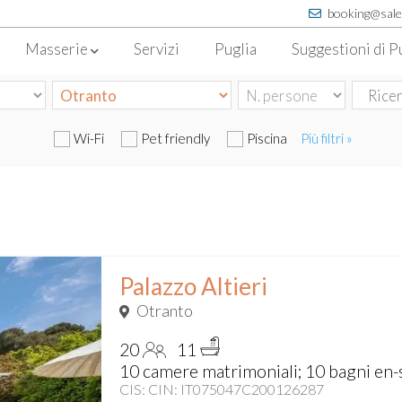
booking@sale
Masserie
Servizi
Puglia
Suggestioni di P
Wi-Fi
Pet friendly
Piscina
Più filtri »
Palazzo Altieri
Otranto
20
11
10 camere matrimoniali; 10 bagni en-s
CIS: CIN: IT075047C200126287