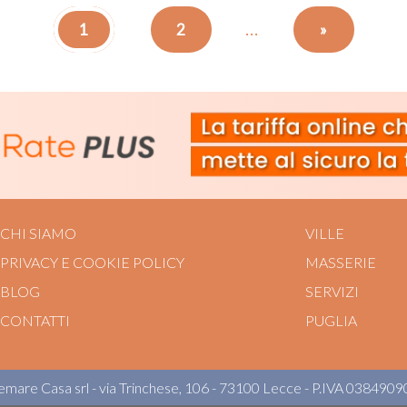
...
1
2
»
CHI SIAMO
VILLE
PRIVACY E COOKIE POLICY
MASSERIE
BLOG
SERVIZI
CONTATTI
PUGLIA
emare Casa srl - via Trinchese, 106 - 73100 Lecce - P.IVA 038490