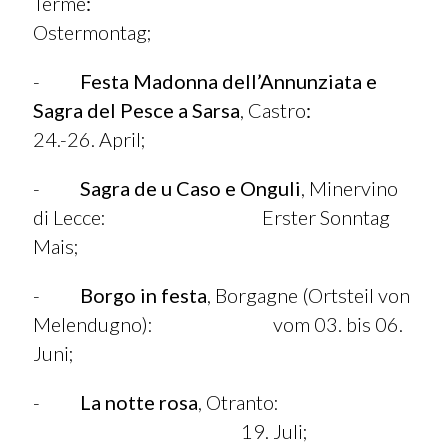
Terme
:
Ostermontag;
-
Festa Madonna dell’Annunziata e
Sagra del Pesce a Sarsa
, Castro
:
24.-26. April;
-
Sagra de u Caso e Onguli
, Minervino
di Lecce: Erster Sonntag
Mais;
-
Borgo in festa
, Borgagne (Ortsteil von
Melendugno): vom 03. bis 06.
Juni;
-
La notte rosa
, Otranto:
19. Juli;