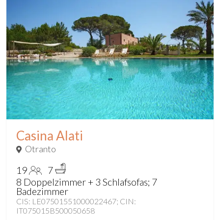
Casina Alati
Otranto
19
7
8 Doppelzimmer + 3 Schlafsofas; 7
Badezimmer
CIS: LE07501551000022467; CIN:
IT075015B500050658