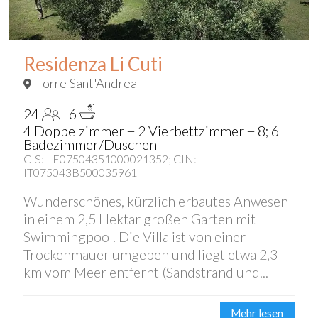
Residenza Li Cuti
Torre Sant'Andrea
24
6
4 Doppelzimmer + 2 Vierbettzimmer + 8; 6
Badezimmer/Duschen
CIS: LE07504351000021352; CIN:
IT075043B500035961
Wunderschönes, kürzlich erbautes Anwesen
in einem 2,5 Hektar großen Garten mit
Swimmingpool. Die Villa ist von einer
Trockenmauer umgeben und liegt etwa 2,3
km vom Meer entfernt (Sandstrand und...
Mehr lesen