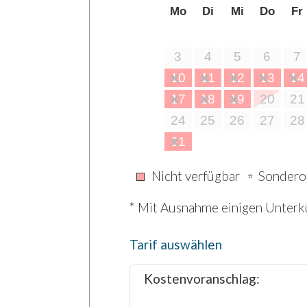
Bari (Flughafen): 217 km
Mo
Di
Mi
Do
Fr
3
4
5
6
7
10
11
12
13
14
17
18
19
20
21
24
25
26
27
28
31
Nicht verfügbar
Sondero
⭐
* Mit Ausnahme einigen Unterkü
Tarif auswählen
Kostenvoranschlag