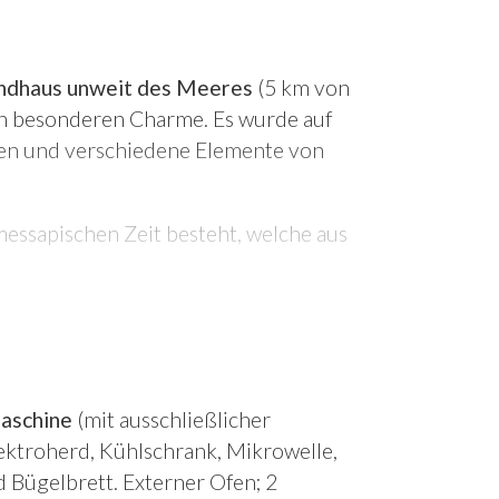
ndhaus unweit des Meeres
(5 km von
n besonderen Charme. Es wurde auf
assen und verschiedene Elemente von
messapischen Zeit besteht, welche aus
st geprägt von
Oliven- und
 gemauerten Swimmingpool
mit den
en, eingebauter
Küchenecke
mit
aschine
(mit ausschließlicher
el-/Zweibettzimmer
(2 Betten à 0,80
lektroherd, Kühlschrank, Mikrowelle,
hnzimmer/die Küche haben Zugang zur
 Bügelbrett. Externer Ofen; 2