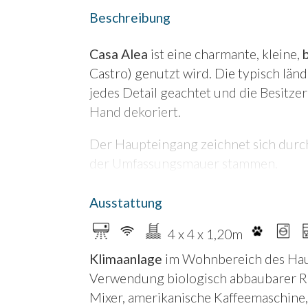
Beschreibung
Casa Alea
ist eine charmante, kleine,
Castro) genutzt wird. Die typisch län
jedes Detail geachtet und die Besitze
Hand dekoriert.
Der Haupteingang zeichnet sich durch
der Umfassungsmauer stammen.
Die Villa besteht aus einem eingezä
Obstbäumen
, mediterraner Macchia
Ausstattung
Maßen 4 m x 4 m x 1,20 m (über der E
4 x 4 x 1,20m
Das Haus besteht aus einem großen
„
Klimaanlage
im Wohnbereich des Ha
kleiner Spülmaschine und Sofaecke m
Verwendung biologisch abbaubarer Re
m * 1,90 m),
beide mit exklusivem B
Mixer, amerikanische Kaffeemaschine,