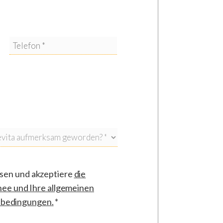
esen und akzeptiere
die
nee und Ihre allgemeinen
sbedingungen
.
*