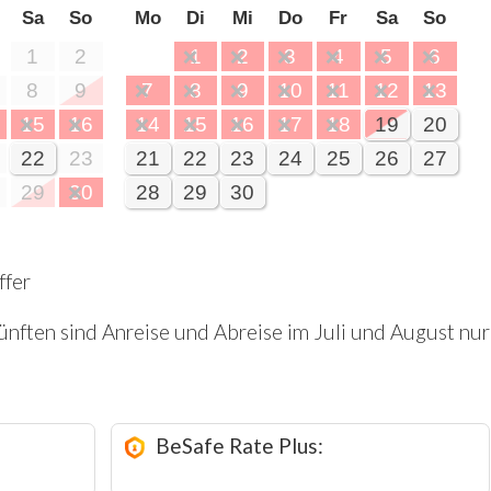
Sa
So
Mo
Di
Mi
Do
Fr
Sa
So
1
2
1
2
3
4
5
6
8
9
7
8
9
10
11
12
13
15
16
14
15
16
17
18
19
20
22
23
21
22
23
24
25
26
27
29
30
28
29
30
ffer
nften sind Anreise und Abreise im Juli und August nu
BeSafe Rate Plus