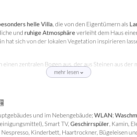
besonders helle Villa
, die von den Eigentümern als
La
dliche und
ruhige Atmosphäre
verleiht dem Haus eine
rin hat sich von der lokalen Vegetation inspirieren l
 einen zentralen Bogen aus, der aus Steinen aus der 
mehr lesen
unten Grundstück von etwa 6700 Quadratmetern und i
 und Trockenmauern. Es gibt außerdem einen
kleinen
rde), der etwa 30 m vom Haupthaus entfernt liegt.
Open Space“-Wohnbereich
mit Esstisch für 6 Person
uptgebäudes und im Nebengebäude;
WLAN
;
Waschm
it Kamin, 1
Doppelzimmer
(1,60 m * 2 m) und
1 Dopp
inigungsmittel), Smart TV,
Geschirrspüler
, Kamin, E
ad/Dusche
. Sowohl die Schlafzimmer als auch das Wo
 Nespresso, Kinderbett, Haartrockner, Bügeleisen und