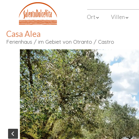
Ort
Villen
Casa Alea
Ferienhaus
/
im Gebiet von Otranto
/
Castro