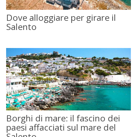
ENGLISH
Dove alloggiare per girare il
Salento
FRANÇAIS
Borghi di mare: il fascino dei
paesi affacciati sul mare del
Salento