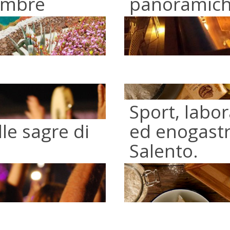
tembre
panoramiche
Sport, labor
lle sagre di
ed enogastr
Salento.