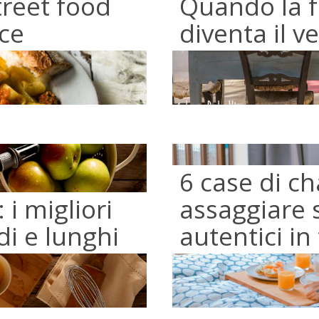
treet food
Quando la f
ce
diventa il v
6 case di c
 i migliori
assaggiare 
di e lunghi
autentici in