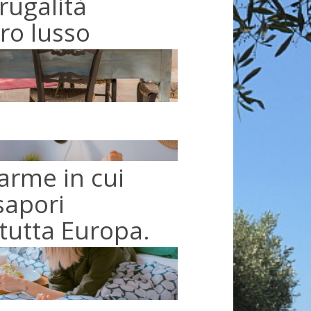
rugalità
ero lusso
harme in cui
sapori
 tutta Europa.