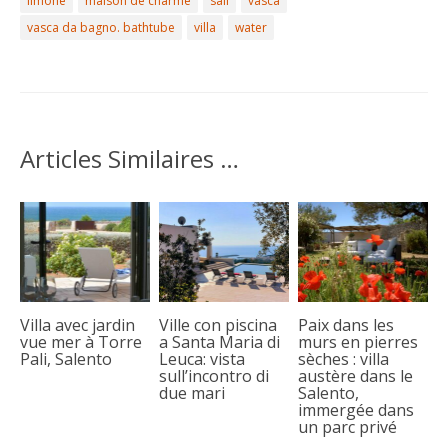
limone
maison de charme
sali
vasca
vasca da bagno. bathtube
villa
water
Articles Similaires …
Villa avec jardin
Ville con piscina
Paix dans les
vue mer à Torre
a Santa Maria di
murs en pierres
Pali, Salento
Leuca: vista
sèches : villa
sull’incontro di
austère dans le
due mari
Salento,
immergée dans
un parc privé