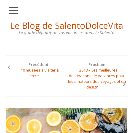
Fermer
Skip
Le Blog de SalentoDolceVita
HOME
to
content
Le guide définitif de vos vacances dans le Salento
OTRANTO
LECCE
GALLIPOLI
Précédent
Prochain
SANTA
10 musées à visiter à
2018 – Les meilleures
MARIA
Lecce
destinations de vacances pour
DI
les amateurs des voyages et du
LEUCA
design
MAISONS
À
LOUER
CONTACTS