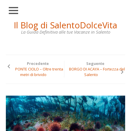
Chiudi
Skip
Il Blog di SalentoDolceVita
HOME
to
content
La Guida Definitiva alle tue Vacanze in Salento
OTRANTO
LECCE
GALLIPOLI
Precedente
Seguente
SANTA
PONTE CIOLO – Oltre trenta
BORGO DI ACAYA – Fortezza del
MARIA
metri di brivido
Salento
DI
LEUCA
VILLE
IN
AFFITTO
CONTATTI