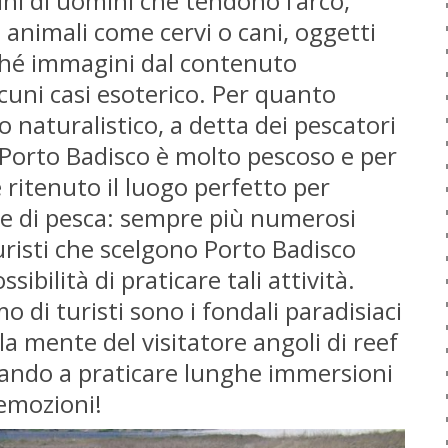
ni di uomini che tendono l’arco,
animali come cervi o cani, oggetti
nché immagini dal contenuto
lcuni casi esoterico. Per quanto
o naturalistico, a detta dei pescatori
di Porto Badisco è molto pescoso e per
ritenuto il luogo perfetto per
te di pesca: sempre più numerosi
turisti che scelgono Porto Badisco
sibilità di praticare tali attività.
o di turisti sono i fondali paradisiaci
a mente del visitatore angoli di reef
liando a praticare lunghe immersioni
 emozioni!