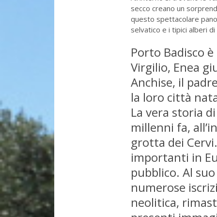
secco creano un sorprende
questo spettacolare panora
selvatico e i tipici alberi d
Porto Badisco è 
Virgilio, Enea g
Anchise, il padre,
la loro città na
La vera storia d
millenni fa, all’
grotta dei Cervi
importanti in E
pubblico. Al suo
numerose iscrizi
neolitica, rima