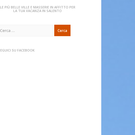
LE PIÙ BELLE VILLE E MASSERIE IN AFFITTO PER
LA TUA VACANZA IN SALENTO
icerca
er:
SEGUICI SU FACEBOOK