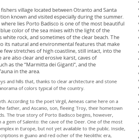
fishers village located
between
Otranto
and
Santa
ation
known and visited
especially during the summer
.
where
lies
Porto Badisco
is one
of the most beautiful
 blue color
of the sea
mixes with the
light
of the
s
white rock
,
and sometimes
of the clear
beach.
The
o its
natural and environmental features
that
make
he few
stretches of
high
coastline
,
still intact
, into
the
 are also
clear
and erosive
karst
, caves
of
uch as the
“
Marmitta dei Giganti
“
,
and the
fauna
in the area.
eys and
hills that,
thanks to
clear
architecture
and stone
anorama of colors
typical
of the country.
th.
According to the poet
Virgil,
Aeneas
came
here
on a
the father,
and
Ascanio
, son,
fleeing Troy
, their
hometown
ds
.
The true story
of Porto Badisco
begins
, however,
in a
gem
of Salento
: the cave
of the Deer
.
One
of the most
omplex
in Europe
, but
not yet
available to the public
.
Inside,
criptions
in
guano
and
red ocher
of the Neolithic era
,