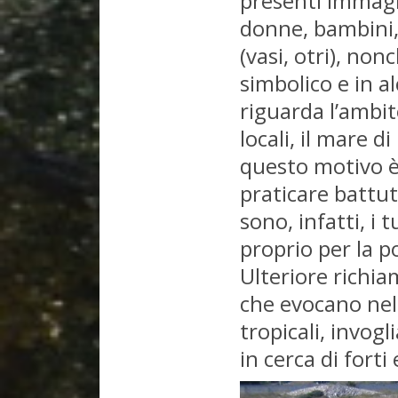
presenti immagi
donne, bambini, 
(vasi, otri), no
simbolico e in a
riguarda l’ambit
locali, il mare 
questo motivo è 
praticare battu
sono, infatti, i 
proprio per la pos
Ulteriore richiam
che evocano nell
tropicali, invog
in cerca di forti