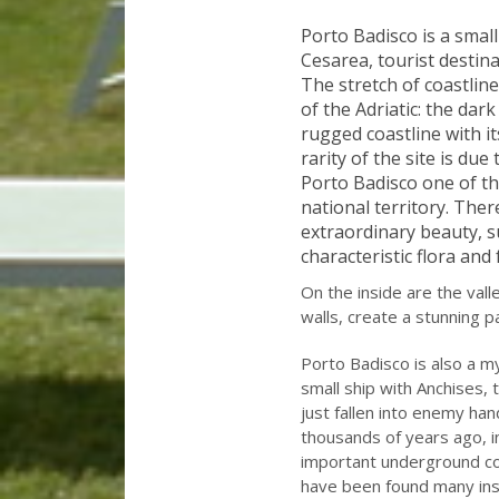
Porto Badisco
is a small
Cesarea
,
tourist destin
The stretch of coastline
of the Adriatic
:
the
dark
rugged coastline
with it
rarity
of the site
is due t
Porto
Badisco
one of t
national territory.
There
extraordinary beauty,
s
characteristic
flora
and 
On the inside are
the vall
walls,
create a
stunning
p
Porto Badisco
is
also
a my
small ship
with
Anchises
, 
just fallen
into
enemy han
thousands of years
ago
, 
important
underground c
have been found
many ins