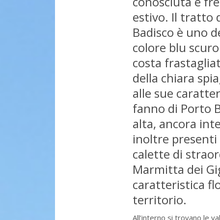
conosciuta e fr
estivo. Il tratto
Badisco è uno dei
colore blu scuro
costa frastagliat
della chiara spi
alle sue caratte
fanno di Porto B
alta, ancora int
inoltre presenti 
calette di strao
Marmitta dei Gig
caratteristica fl
territorio.
All’interno si trovano le va