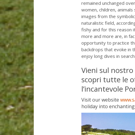
remained unchanged over
women, children,
animals 
images
from the
symbolic
naturalistic field
, accordin
fishy
and
for
this reason it
more and more
are, in fac
opportunity to practice
th
backdrops
that evoke
in 
enjoy
long dives
in search
Vieni sul nostro
scopri tutte le 
l’incantevole Po
Visit our website
www.sa
holiday into enchanting