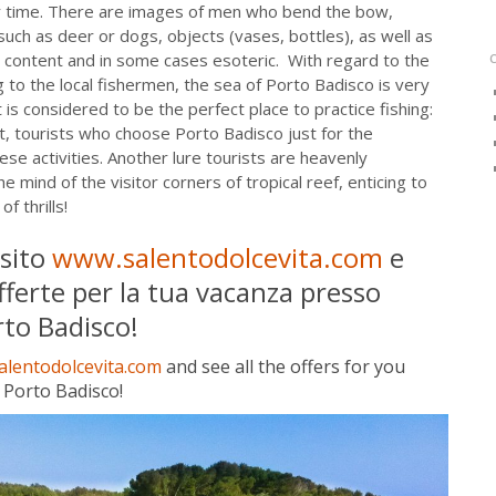
 time
.
There are
images
of men who
bend the bow
,
such as deer
or dogs,
objects
(vases,
bottles
), as well as
 content
and in some cases
esoteric
.
With regard to the
g to the
local fishermen, the
sea of ​​Porto
Badisco
is
very
 is
considered to be the
perfect place to practice
fishing
:
t
, tourists
who choose
Porto Badisco
just
for
the
ese activities.
Another
lure
tourists are
heavenly
the mind
of the visitor
corners
of
tropical reef
, enticing
to
 of
thrills!
 sito
www.salentodolcevita.com
e
offerte per la tua vacanza presso
rto Badisco!
lentodolcevita.com
and see all the offers for you
 Porto Badisco!