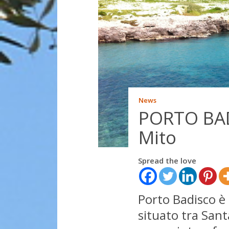
News
PORTO BAD
Mito
Spread the love
Porto Badisco è 
situato tra Sant