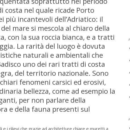
equentata soprattutto nel periodo
 di costa nel quale ricade Porto
 più incantevoli dell’Adriatico: il
 del mare si mescola al chiaro della
a, con la sua roccia bianca, e a tratti
A
aggia. La rarità del luogo è dovuta
ristiche naturali e ambientali che
adisco uno dei rari tratti di costa
egra, del territorio nazionale. Sono
chiari fenomeni carsici ed erosivi,
rdinaria bellezza, come ad esempio la
anti, per non parlare della
ora e della fauna presenti sul
A
lli e i rilievi che grazie ad architetture chiare e muretti a