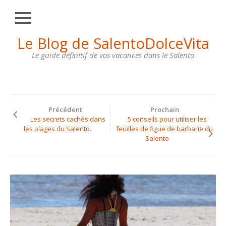
Fermer
Skip
Le Blog de SalentoDolceVita
HOME
to
content
Le guide définitif de vos vacances dans le Salento
OTRANTO
LECCE
GALLIPOLI
Précédent
Prochain
SANTA
Les secrets cachés dans
5 conseils pour utiliser les
MARIA
les plages du Salento.
feuilles de figue de barbarie du
DI
Salento
LEUCA
MAISONS
À
LOUER
CONTACTS