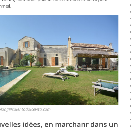
mmeil.
ooking@salentodolcevita.com
velles idées, en marchanr dans un