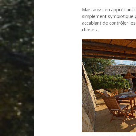
Mais aussi en appréciant 
simplement symbiotique p
accablant de contrôler le
choses.