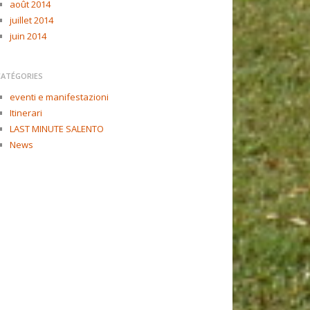
août 2014
juillet 2014
juin 2014
CATÉGORIES
eventi e manifestazioni
Itinerari
LAST MINUTE SALENTO
News