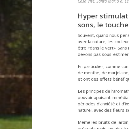
Casa Vite, Santa Maria di L
Hyper stimulati
sons, le touche
Souvent, quand nous pens
avec la nature, les couleu
être «dans le vert». Sans 
devons pas sous-estimer 
En particulier, comme conf
de menthe, de marjolaine, 
et ont des effets bénéfiq
Les principes de l’aromat
pouvoir apaisant immédia
périodes d’anxiété et d’i
naturel, avec des fleurs
Même les bruits de jardin,
présents mais jamais stre