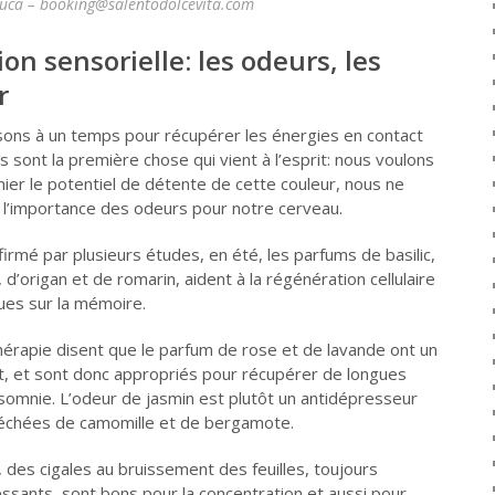
euca – booking@salentodolcevita.com
on sensorielle: les odeurs, les
r
ons à un temps pour récupérer les énergies en contact
rs sont la première chose qui vient à l’esprit: nous voulons
nier le potentiel de détente de cette couleur, nous ne
l’importance des odeurs pour notre cerveau.
irmé par plusieurs études, en été, les parfums de basilic,
d’origan et de romarin, aident à la régénération cellulaire
ues sur la mémoire.
hérapie disent que le parfum de rose et de lavande ont un
t, et sont donc appropriés pour récupérer de longues
nsomnie. L’odeur de jasmin est plutôt un antidépresseur
 séchées de camomille et de bergamote.
 des cigales au bruissement des feuilles, toujours
ssants, sont bons pour la concentration et aussi pour