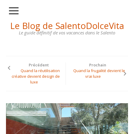
Fermer
Skip
Le Blog de SalentoDolceVita
HOME
to
content
Le guide définitif de vos vacances dans le Salento
OTRANTO
LECCE
GALLIPOLI
Précédent
Prochain
SANTA
Quand la réutilisation
Quand la frugalité devient le
MARIA
créative devient design de
vrai luxe
DI
luxe
LEUCA
MAISONS
À
LOUER
CONTACTS