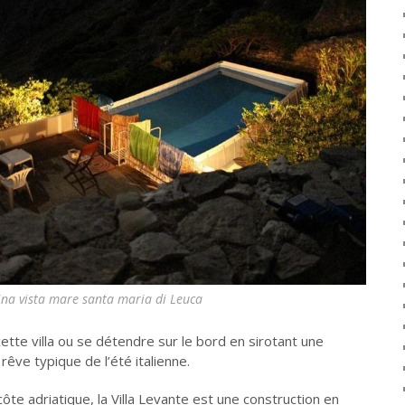
scina vista mare santa maria di Leuca
ette villa ou se détendre sur le bord en sirotant une
rêve typique de l’été italienne.
côte adriatique, la Villa Levante est une construction en