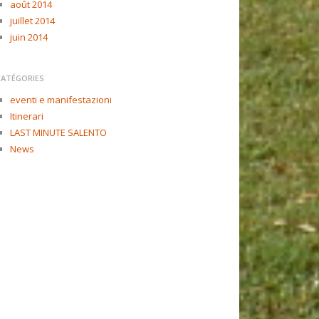
août 2014
juillet 2014
juin 2014
CATÉGORIES
eventi e manifestazioni
Itinerari
LAST MINUTE SALENTO
News