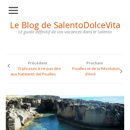
Fermer
Skip
Le Blog de SalentoDolceVita
HOME
to
content
Le guide définitif de vos vacances dans le Salento
OTRANTO
LECCE
GALLIPOLI
Précédent
Prochain
SANTA
10 phrases à ne pas dire
Pouilles et de la Révolution
MARIA
aux habitants del Pouilles
d’Avril
DI
LEUCA
MAISONS
À
LOUER
CONTACTS