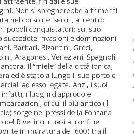
 attraente, fin dalle sue
gini. Non si spiegherebbe altrimenti
ta nel corso dei secoli, al centro
ari popoli conquistatori: sul suo
no succedete invasioni e dominazioni
A
ni, Barbari, Bizantini, Greci,
ini, Aragonesi, Veneziani, Spagnoli,
 ancora. Il “miele” della città ionica,
era ed è stato a lungo il suo porto e
rciali ad esso legate. Anzi, i suoi
 infatti, i luoghi d’approdo e
barcazioni, di cui il più antico (il
io) sorge nei pressi della Fontana
 del Rivellino, quasi al confine
A
onte in muratura del ‘600) tra il