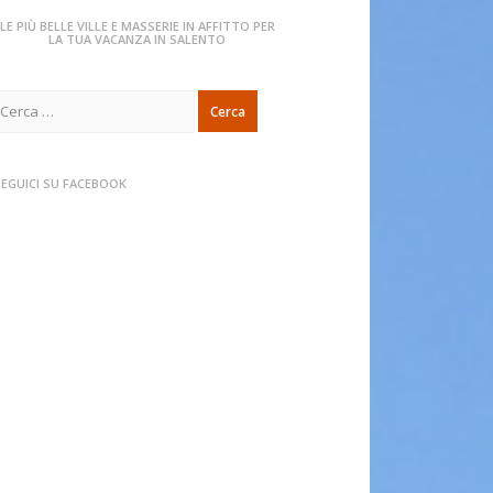
LE PIÙ BELLE VILLE E MASSERIE IN AFFITTO PER
LA TUA VACANZA IN SALENTO
icerca
er:
SEGUICI SU FACEBOOK