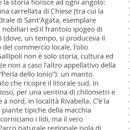
 la storia fiorisce ad ogni angolo:
na carrellata di Chiese (tra cui la
rale di Sant’Agata, esemplare
 nobiliari ed il frantoio ipogeo di
 (dove, un tempo, si produceva il
lo del commercio locale, l’olio
llipoli non è solo storia, cultura ed
 (e non a caso l’altro appellativo della
 “Perla dello Ionio”): un manto
to che ricopre il litorale sud, in
oso, per una ventina di chilometri e
a nord, in località Rivabella. C’è la
 piante tipiche della macchia
orniciano i lidi, ma il vero
“Parco naturale regionale Isola di