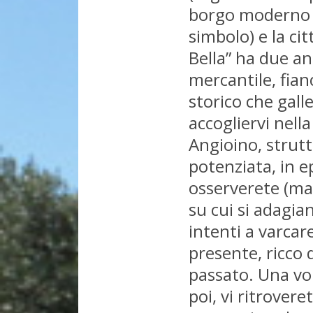
borgo moderno (
simbolo) e la cit
Bella” ha due ani
mercantile, fia
storico che gall
accogliervi nella
Angioino, strut
potenziata, in ep
osserverete (ma 
su cui si adagia
intenti a varcare
presente, ricco d
passato. Una vo
poi, vi ritrovere