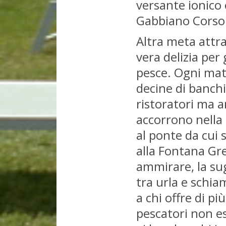
versante ionico e
Gabbiano Corso
Altra meta attra
vera delizia per 
pesce. Ogni matt
decine di banchi
ristoratori ma an
accorrono nella
al ponte da cui s
alla Fontana Gr
ammirare, la sug
tra urla e schia
a chi offre di pi
pescatori non es