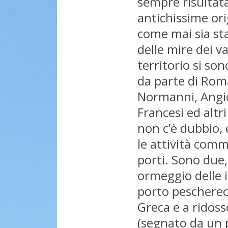
sempre risultata
antichissime ori
come mai sia sta
delle mire dei v
territorio si so
da parte di Roma
Normanni, Angio
Francesi ed altri
non c’è dubbio, 
le attività comme
porti. Sono due,
ormeggio delle im
porto pescherecc
Greca e a ridosso
(segnato da un p