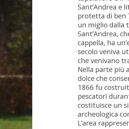
Sant’Andrea e li
protetta di ben 7
un miglio dalla t
Sant’Andrea, ch
cappella, ha un’e
secolo veniva ut
che venivano tra
Nella parte più a
dolce che consen
1866 fu costruit
pescatori durant
costituisce un s
archeologica con
L’area rappresent