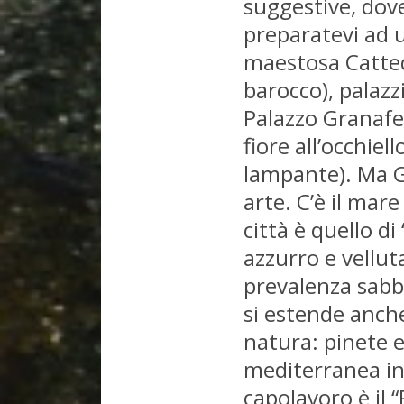
suggestive, dove
preparatevi ad u
maestosa Catted
barocco), palazzi
Palazzo Granafei
fiore all’occhiel
lampante). Ma Ga
arte. C’è il mare
città è quello di
azzurro e velluta
prevalenza sabbi
si estende anche 
natura: pinete e
mediterranea inc
capolavoro è il 