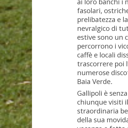
ai loro banchi i 
fasolari, ostric
prelibatezza e la
nevralgico di tut
estive sono un c
percorrono i vic
caffè e locali d
trascorrere poi 
numerose discot
Baia Verde.
Gallipoli è senz
chiunque visiti i
straordinaria be
della sua movid