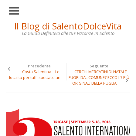
Chiudi
Skip
Il Blog di SalentoDolceVita
HOME
to
content
La Guida Definitiva alle tue Vacanze in Salento
OTRANTO
LECCE
GALLIPOLI
Precedente
Seguente
SANTA
Costa Salentina – Le
CERCHI MERCATINI DI NATALE
MARIA
località per tuffi spettacolari
FUORI DAL COMUNE? ECCO I 7 PIÙ
DI
ORIGINALI DELLA PUGLIA
LEUCA
VILLE
IN
AFFITTO
CONTATTI