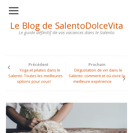
Fermer
Skip
Le Blog de SalentoDolceVita
HOME
to
content
Le guide définitif de vos vacances dans le Salento
OTRANTO
LECCE
GALLIPOLI
Précédent
Prochain
SANTA
Yoga et pilates dans le
Dégustation de vin dans le
MARIA
Salento. Toutes les meilleures
Salento: comment et où vivre la
DI
options pour vous!
meilleure expérience
LEUCA
MAISONS
À
LOUER
CONTACTS