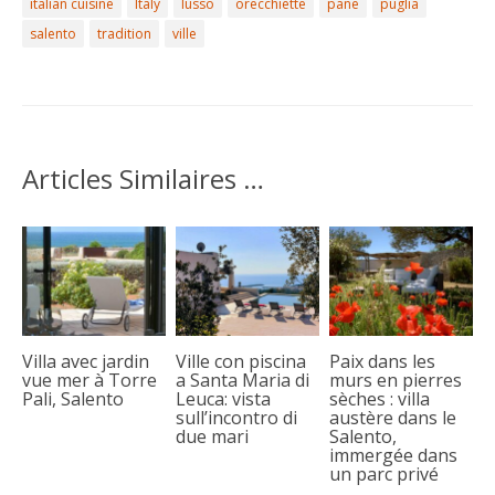
italian cuisine
Italy
lusso
orecchiette
pane
puglia
salento
tradition
ville
Articles Similaires …
Villa avec jardin
Ville con piscina
Paix dans les
vue mer à Torre
a Santa Maria di
murs en pierres
Pali, Salento
Leuca: vista
sèches : villa
sull’incontro di
austère dans le
due mari
Salento,
immergée dans
un parc privé