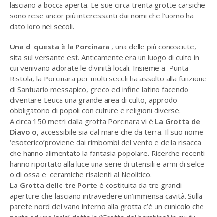
lasciano a bocca aperta. Le sue circa trenta grotte carsiche
sono rese ancor più interessanti dai nomi che l’uomo ha
dato loro nei secoli.
Una di questa è la Porcinara
, una delle più conosciute,
sita sul versante est. Anticamente era un luogo di culto in
cui venivano adorate le divinità locali. Insieme a Punta
Ristola, la Porcinara per molti secoli ha assolto alla funzione
di Santuario messapico, greco ed infine latino facendo
diventare Leuca una grande area di culto, approdo
obbligatorio di popoli con culture e religioni diverse.
A circa 150 metri dalla grotta Porcinara vi è
La Grotta
del
Diavolo
, accessibile sia dal mare che da terra. Il suo nome
‘esoterico’proviene dai rimbombi del vento e della risacca
che hanno alimentato la fantasia popolare. Ricerche recenti
hanno riportato alla luce una serie di utensili e armi di selce
o di ossa e ceramiche risalenti al Neolitico.
La Grotta delle tre Porte
è costituita da tre grandi
aperture che lasciano intravedere un’immensa cavità. Sulla
parete nord del vano interno alla grotta c’è un cunicolo che
porta ad una ‘sala’ detta la “Grotta del bambino” in cui fu