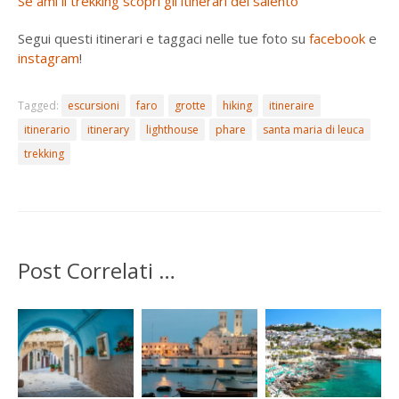
Se ami il trekking scopri gli itinerari del salento
Segui questi itinerari e taggaci nelle tue foto su
facebook
e
instagram
!
Tagged:
escursioni
faro
grotte
hiking
itineraire
itinerario
itinerary
lighthouse
phare
santa maria di leuca
trekking
Post Correlati …