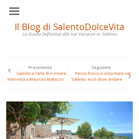
Chiudi
Skip
Il Blog di SalentoDolceVita
HOME
to
content
La Guida Definitiva alle tue Vacanze in Salento
OTRANTO
LECCE
GALLIPOLI
Precedente
Seguente
SANTA
Salento e l’arte di ri-creare.
Pesce fresco e vista mare nel
MARIA
Intervista a Maurizio Buttazzo
Salento: ecco dove andare
DI
LEUCA
VILLE
IN
AFFITTO
CONTATTI