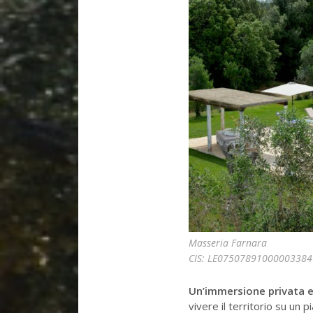
Masseria Farnara
CIS: LE07507891000003384
Un’immersione privata e 
vivere il territorio su un 