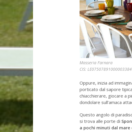
Masseria Farnara
CIS: LE07507891000003384
Oppure, inizia ad immagina
porticato dal sapore tipi
chiacchierare, giocare a pi
dondolare sull’amaca attac
Questo angolo di paradiso
si trova alle porte di
Spo
a pochi minuti dal mare 