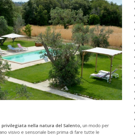
privilegiata nella natura del Salento,
un modo per
piano visivo e sensoriale ben prima di fare tutte le