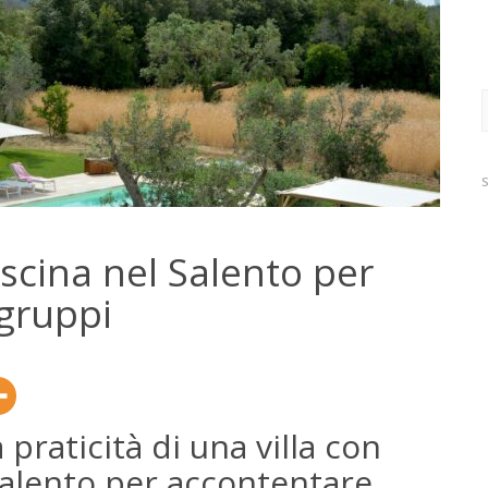
R
p
iscina nel Salento per
 gruppi
 praticità di una villa con
Salento per accontentare