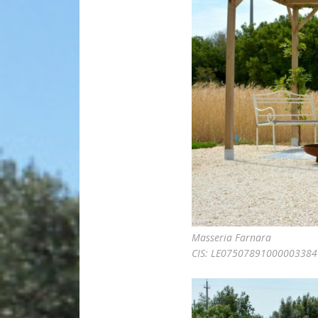
Masseria Farnara
CIS: LE07507891000003384