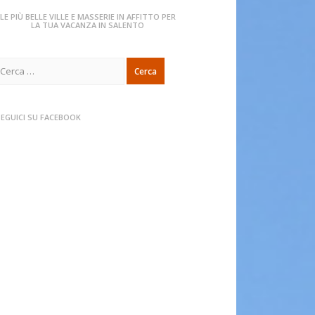
LE PIÙ BELLE VILLE E MASSERIE IN AFFITTO PER
LA TUA VACANZA IN SALENTO
icerca
er:
SEGUICI SU FACEBOOK