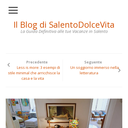
Chiudi
Skip
Il Blog di SalentoDolceVita
HOME
to
content
La Guida Definitiva alle tue Vacanze in Salento
OTRANTO
LECCE
GALLIPOLI
Precedente
Seguente
SANTA
Less is more: 3 esempi di
Un soggiorno immerso nella
MARIA
stile minimal che arricchisce la
letteratura
DI
casa e la vita
LEUCA
VILLE
IN
AFFITTO
CONTATTI