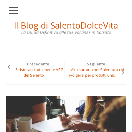
Chiudi
Skip
Il Blog di SalentoDolceVita
HOME
to
content
La Guida Definitiva alle tue Vacanze in Salento
OTRANTO
LECCE
GALLIPOLI
Precedente
Seguente
SANTA
5 ristoranti totalmente VEG
Alta sartoria nel Salento: a chi
MARIA
del Salento
rivolgersi per prodotti unici
DI
LEUCA
VILLE
IN
AFFITTO
CONTATTI