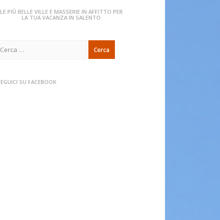
LE PIÙ BELLE VILLE E MASSERIE IN AFFITTO PER
LA TUA VACANZA IN SALENTO
icerca
er:
SEGUICI SU FACEBOOK