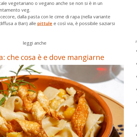
cale vegetariano o vegano anche se non si è in un
ientamento veg.
e cecore, dalla pasta con le cime di rapa (nella variante
iffusa a Bari) alle
pittule
e così via, è possibile saziarsi
A
leggi anche
ria: che cosa è e dove mangiarne
A