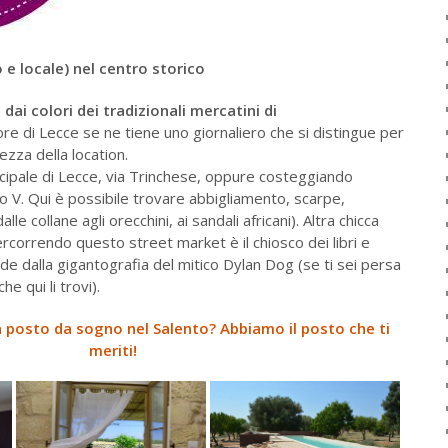
 e locale) nel centro storico
 dai colori dei tradizionali mercatini di
ore di Lecce se ne tiene uno giornaliero che si distingue per
lezza della location.
ncipale di Lecce, via Trinchese, oppure costeggiando
rlo V. Qui è possibile trovare abbigliamento, scarpe,
dalle collane agli orecchini, ai sandali africani). Altra chicca
percorrendo questo street market è il chiosco dei libri e
ede dalla gigantografia del mitico Dylan Dog (se ti sei persa
he qui li trovi).
n posto da sogno nel Salento? Abbiamo il posto che ti
meriti!