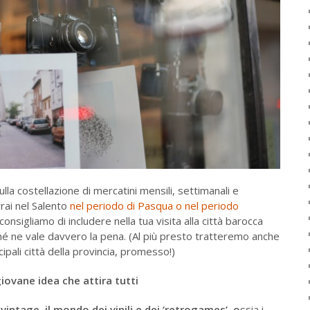
lla costellazione di mercatini mensili, settimanali e
rrai nel Salento
nel periodo di Pasqua o nel periodo
i consigliamo di includere nella tua visita alla città barocca
 ne vale davvero la pena. (Al più presto tratteremo anche
ncipali città della provincia, promesso!)
iovane idea che attira tutti
vintage, il mondo dei vinili e dei ‘retrogames’, o
ssia i