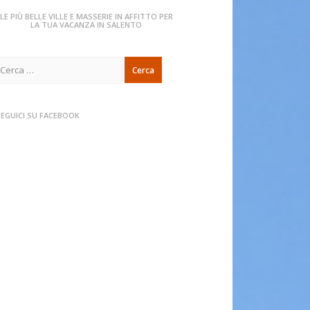
LE PIÙ BELLE VILLE E MASSERIE IN AFFITTO PER
LA TUA VACANZA IN SALENTO
icerca
er:
SEGUICI SU FACEBOOK