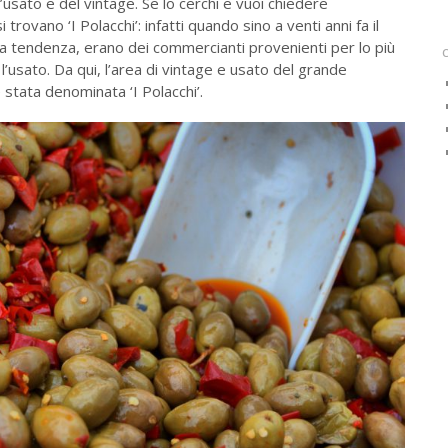
’usato e del vintage. Se lo cerchi e vuoi chiedere
 trovano ‘I Polacchi’: infatti quando sino a venti anni fa il
a tendenza, erano dei commercianti provenienti per lo più
l’usato. Da qui, l’area di vintage e usato del grande
stata denominata ‘I Polacchi’.