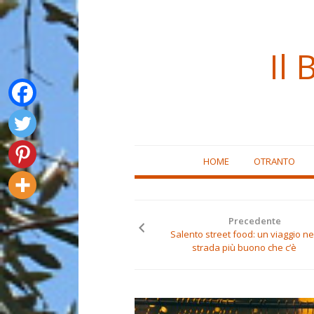
Il 
Skip
HOME
OTRANTO
to
content
Precedente
Salento street food: un viaggio nel
strada più buono che c’è