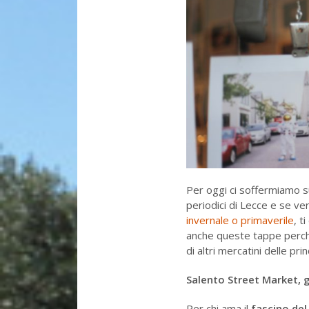
Per oggi ci soffermiamo su
periodici di Lecce e se ve
invernale o primaverile
, t
anche queste tappe perché
di altri mercatini delle pri
Salento Street Market, g
Per chi ama il
fascino del 