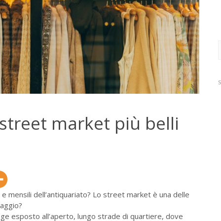
R
p
street market più belli
i e mensili dell’antiquariato? Lo street market è una delle
iaggio?
tage esposto all’aperto, lungo strade di quartiere, dove