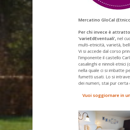
Mercatino GloCal (Etnico
Per chi invece è attratto
‘varieEdEventuali’,
nel cu
multi-etnicità, varietà, bel
Vi si accede dal corso pri
l’imponente il castello Ca
casalinghi e ninnoli etnici (
nella quale ci si imbatte 
fumetti usati. Lo si intrav
dei numeri, stai pur certa c
Vuoi soggiornare in u