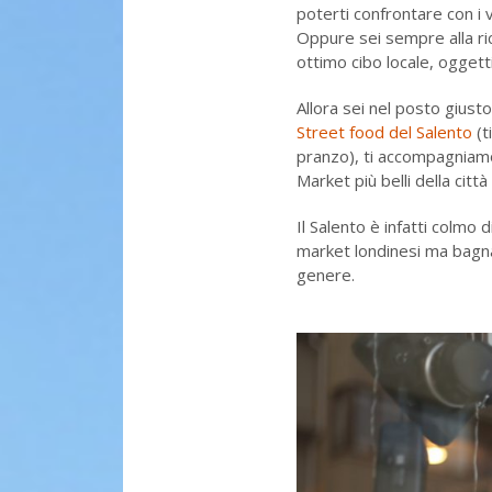
poterti confrontare con i ve
Oppure sei sempre alla rice
ottimo cibo locale, oggett
Allora sei nel posto gius
Street food del Salento
(t
pranzo), ti accompagniamo a
Market più belli della città
Il Salento è infatti colmo d
market londinesi ma bagnati
genere.