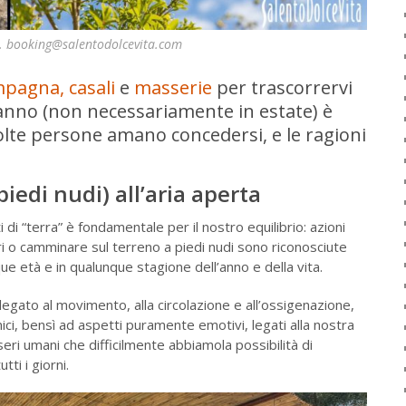
ni. booking@salentodolcevita.com
mpagna, casali
e
masserie
per trascorrervi
’anno (non necessariamente in estate) è
lte persone amano concedersi, e le ragioni
piedi nudi) all’aria aperta
i di “terra” è fondamentale per il nostro equilibrio: azioni
i o camminare sul terreno a piedi nudi sono riconosciute
 età e in qualunque stagione dell’anno e della vita.
egato al movimento, alla circolazione e all’ossigenazione,
ci, bensì ad aspetti puramente emotivi, legati alla nostra
ri umani che difficilmente abbiamola possibilità di
tti i giorni.