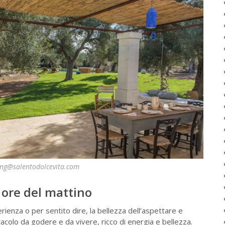
ing@salentodolcevita.com
 ore del mattino
ienza o per sentito dire, la bellezza dell’aspettare e
acolo da godere e da vivere, ricco di energia e bellezza.