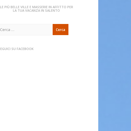
LE PIÙ BELLE VILLE E MASSERIE IN AFFITTO PER
LA TUA VACANZA IN SALENTO
icerca
er:
SEGUICI SU FACEBOOK