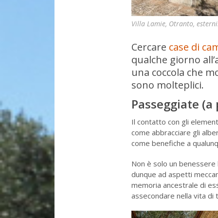
Villa Lamie, Otranto, ester
Cercare
case di ca
qualche giorno all
una coccola che mo
sono molteplici.
Passeggiate (a 
Il contatto con gli element
come abbracciare gli alber
come benefiche a qualunque
Non è solo un benessere l
dunque ad aspetti meccani
memoria ancestrale di esse
assecondare nella vita di tu