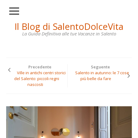
Chiudi
Skip
Il Blog di SalentoDolceVita
HOME
to
content
La Guida Definitiva alle tue Vacanze in Salento
OTRANTO
LECCE
GALLIPOLI
Precedente
Seguente
SANTA
Ville in antichi centri storici
Salento in autunno: le 7 cose
MARIA
del Salento: piccoli regni
più belle da fare
DI
nascosti
LEUCA
VILLE
IN
AFFITTO
CONTATTI