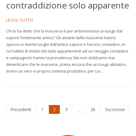
contraddizione solo apparente
LEGGI TUTTO
Chi lo ha detto che la masseria è per antonomasia un luogo dal
sapore fortemente antico? Gli amanti delle masserie hanno
spesso in mente luoghi dall’antico sapore e fascino contadino, in
cui l’utilità di mobili old style appartenenti ad un retaggio contadino
e campagnolo hanno la prevalenza; Ma non dobbiamo mai
dimenticare che le masserie, prima ancora che un luogo abitativo,
erano un vero e proprio sistema produttivo, per cui…
Paginazione
Precedenti
1
2
3
…
26
Successivi
degli
articoli