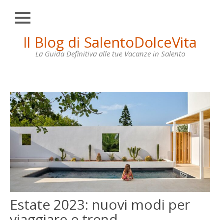
Chiudi
Skip
Il Blog di SalentoDolceVita
HOME
to
content
La Guida Definitiva alle tue Vacanze in Salento
OTRANTO
LECCE
GALLIPOLI
SANTA
MARIA
DI
LEUCA
VILLE
IN
AFFITTO
Estate 2023: nuovi modi per
CONTATTI
viaggiare e trend